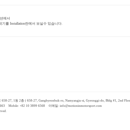
패션에서
장착기를 Installation란에서 보실수 있습니다.
동 2층 ( 658-27, Gangbyeonbuk-ro, Namyangju-si, Gyeonggi-do, Bldg #1, 2nd Floor Rep
663 Mobile: +82 10 3899 6568 이메일: info@motioninmotorsport.com
rved.