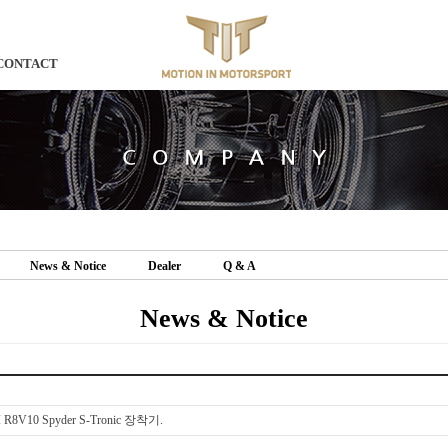
CONTACT
News & Notice
Dealer
Q & A
News & Notice
R8V10 Spyder S-Tronic 장착기.