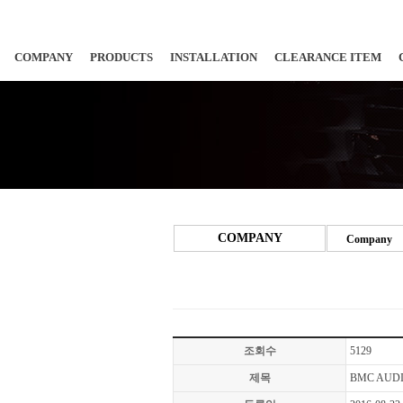
COMPANY
PRODUCTS
INSTALLATION
CLEARANCE ITEM
COMPANY
Company
조회수
5129
제목
BMC AUDI 