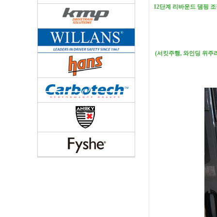
12단계 리바운드 댐핑 
(서킷주행, 와인딩 위주라면