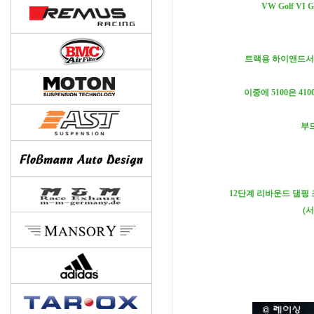
VW Golf 
트랙용 하이앤드서
이중에 5100은 4
부
12단계 리바운드 댐핑
(서