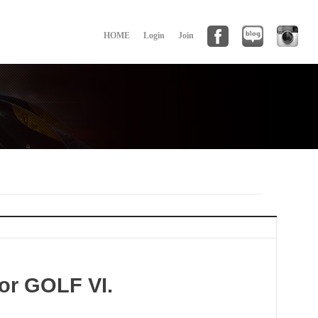
HOME
Login
Join
or GOLF VI.