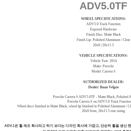
ADV5.0TF
WHEEL SPECIFICATIONS:
ADV5.0 Track Function
Exposed Hardware
Finish Disc: Matte Black
Finish Lip: Polished Aluminum / Clear
20x9 | 20x11.5
VEHICLE SPECIFICATIONS:
Vehicle Year: 2014
Make: Porsche
Model: Carrera S
AUTHORIZED DEALER:
Dealer:
Baan Velgen
Porsche Carrera S ADV5.0TF - Matte Black, Polished 
Porsche Carrera S on ADV5.0 Track Function
Wheel discs finished in Matte Black, wheel lip finished in Polished Aluminum / Cl
20x9 front, 20x11.5 rear sizing.
ADV.1은 휠 제조 회사라고 하기 보다는 디자인 회사에 가깝고, 단순히 휠을 생산