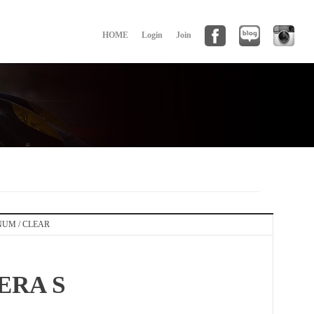
HOME
Login
Join
NUM / CLEAR
ERA S