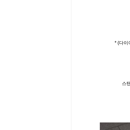
* (다
스탠