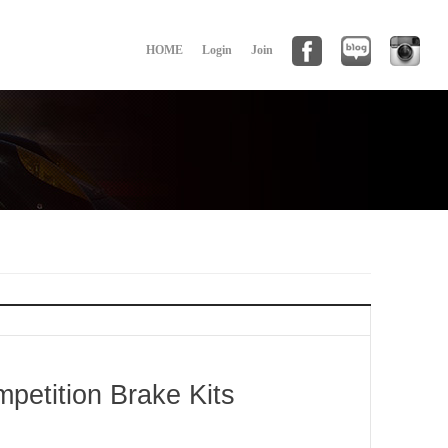
HOME
Login
Join
tition Brake Kits