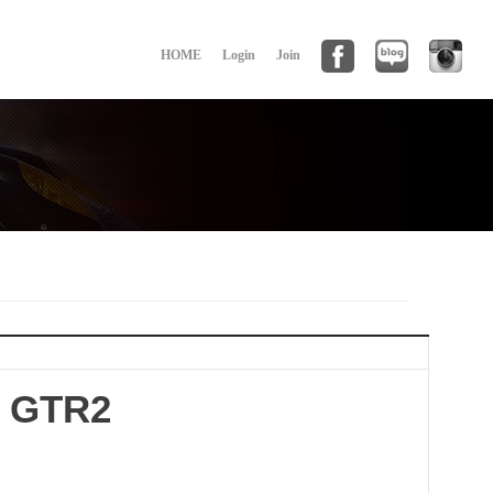
HOME
Login
Join
e GTR2