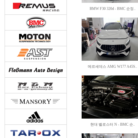
BMW F30 320d - BMC 순정..
메르세데스 AMG W177 A45S..
현대 벨로스터 N - BMC 순..